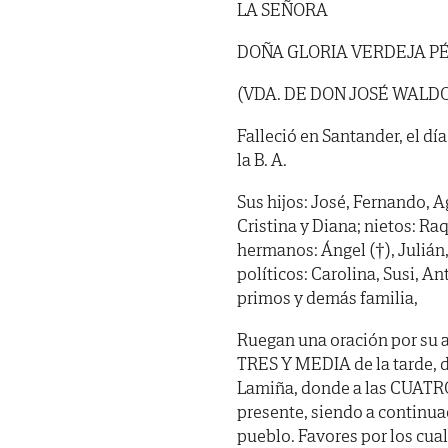
LA SEÑORA
DOÑA GLORIA VERDEJA P
(VDA. DE DON JOSÉ WAL
Falleció en Santander, el día
la B. A.
Sus hijos: José, Fernando, A
Cristina y Diana; nietos: Ra
hermanos: Ángel (†), Julián
políticos: Carolina, Susi, A
primos y demás familia,
Ruegan una oración por su a
TRES Y MEDIA de la tarde, de
Lamiña, donde a las CUATRO
presente, siendo a continu
pueblo. Favores por los cua