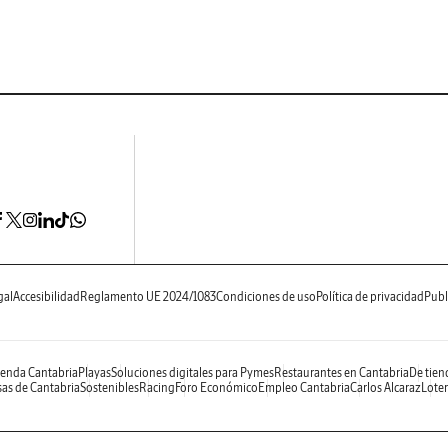
gal
Accesibilidad
Reglamento UE 2024/1083
Condiciones de uso
Política de privacidad
Publ
enda Cantabria
Playas
Soluciones digitales para Pymes
Restaurantes en Cantabria
De tien
as de Cantabria
Sostenibles
Racing
Foro Económico
Empleo Cantabria
Carlos Alcaraz
Loter