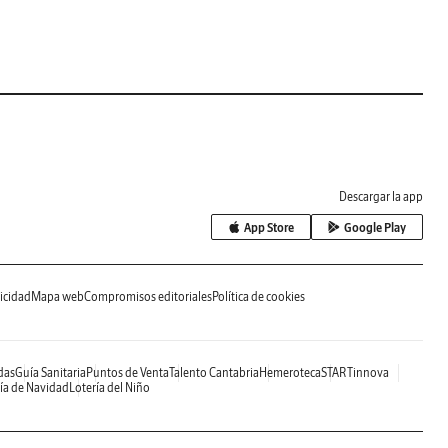
Descargar la app
App Store
Google Play
icidad
Mapa web
Compromisos editoriales
Política de cookies
das
Guía Sanitaria
Puntos de Venta
Talento Cantabria
Hemeroteca
STARTinnova
ía de Navidad
Lotería del Niño