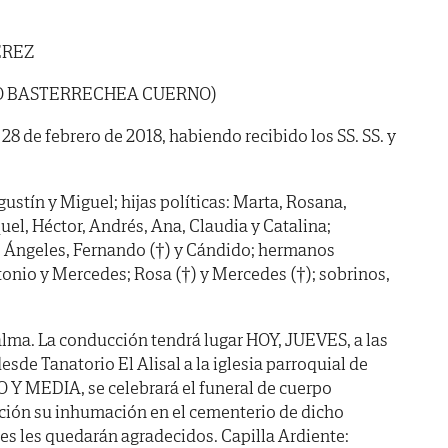
ÉREZ
DO BASTERRECHEA CUERNO)
 28 de febrero de 2018, habiendo recibido los SS. SS. y
gustín y Miguel; hijas políticas: Marta, Rosana,
quel, Héctor, Andrés, Ana, Claudia y Catalina;
, Ángeles, Fernando (†) y Cándido; hermanos
ntonio y Mercedes; Rosa (†) y Mercedes (†); sobrinos,
lma. La conducción tendrá lugar HOY, JUEVES, a las
sde Tanatorio El Alisal a la iglesia parroquial de
 Y MEDIA, se celebrará el funeral de cuerpo
ación su inhumación en el cementerio de dicho
les les quedarán agradecidos. Capilla Ardiente: