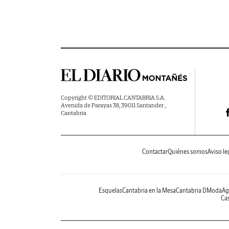
Copyright © EDITORIAL CANTABRIA S.A.
Avenida de Parayas 38, 39011 Santander ,
Cantabria
Contactar
Quiénes somos
Aviso le
Esquelas
Cantabria en la Mesa
Cantabria DModa
Ag
Cas