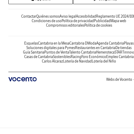
Contactar
Quiénes somos
Aviso legal
Accesibilidad
Reglamento UE 2024/10
Condiciones de uso
Política de privacidad
Publicidad
Mapa web
Compromisos editoriales
Política de cookies
Esquelas
Cantabria en la Mesa
Cantabria DModa
Agenda Cantabria
Playas
Soluciones digitales para Pymes
Restaurantes en Cantabria
De tiendas
Guía Sanitaria
Puntos de Venta
Talento Cantabria
Hemeroteca
STARTinnov
Casas de Cantabria
Sostenibles
Racing
Foro Económico
Empleo Cantabria
Carlos Alcaraz
Lotería de Navidad
Lotería del Niño
Webs de Vocento