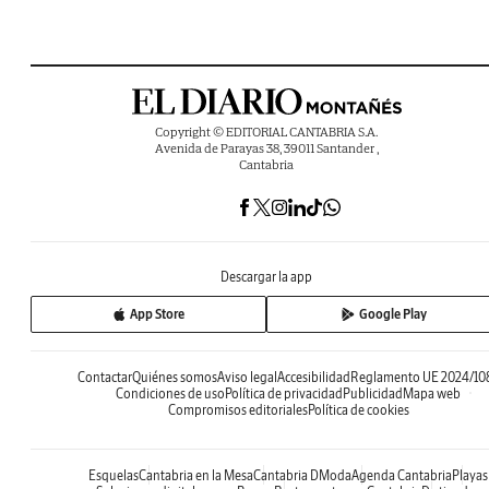
Copyright © EDITORIAL CANTABRIA S.A.
Avenida de Parayas 38, 39011 Santander ,
Cantabria
Descargar la app
App Store
Google Play
Contactar
Quiénes somos
Aviso legal
Accesibilidad
Reglamento UE 2024/10
Condiciones de uso
Política de privacidad
Publicidad
Mapa web
Compromisos editoriales
Política de cookies
Esquelas
Cantabria en la Mesa
Cantabria DModa
Agenda Cantabria
Playas