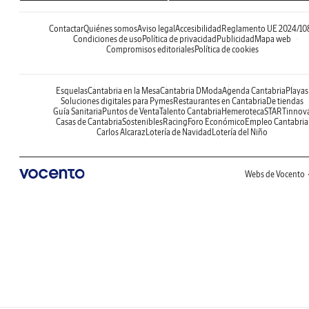
Contactar
Quiénes somos
Aviso legal
Accesibilidad
Reglamento UE 2024/10
Condiciones de uso
Política de privacidad
Publicidad
Mapa web
Compromisos editoriales
Política de cookies
Esquelas
Cantabria en la Mesa
Cantabria DModa
Agenda Cantabria
Playas
Soluciones digitales para Pymes
Restaurantes en Cantabria
De tiendas
Guía Sanitaria
Puntos de Venta
Talento Cantabria
Hemeroteca
STARTinnov
Casas de Cantabria
Sostenibles
Racing
Foro Económico
Empleo Cantabria
Carlos Alcaraz
Lotería de Navidad
Lotería del Niño
Webs de Vocento