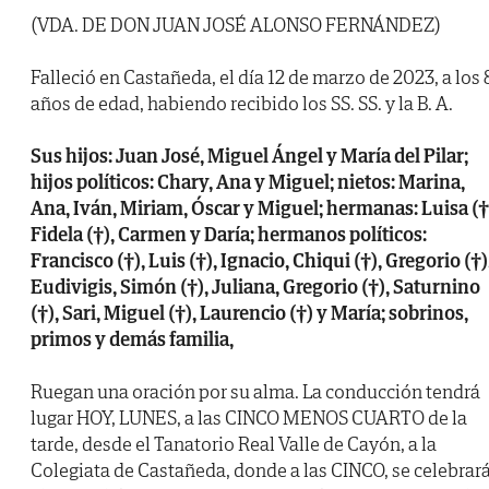
(VDA. DE DON JUAN JOSÉ ALONSO FERNÁNDEZ)
Falleció en Castañeda, el día 12 de marzo de 2023, a los 
años de edad, habiendo recibido los SS. SS. y la B. A.
Sus hijos: Juan José, Miguel Ángel y María del Pilar;
hijos políticos: Chary, Ana y Miguel; nietos: Marina,
Ana, Iván, Miriam, Óscar y Miguel; hermanas: Luisa (†
Fidela (†), Carmen y Daría; hermanos políticos:
Francisco (†), Luis (†), Ignacio, Chiqui (†), Gregorio (†)
Eudivigis, Simón (†), Juliana, Gregorio (†), Saturnino
(†), Sari, Miguel (†), Laurencio (†) y María; sobrinos,
primos y demás familia,
Ruegan una oración por su alma. La conducción tendrá
lugar HOY, LUNES, a las CINCO MENOS CUARTO de la
tarde, desde el Tanatorio Real Valle de Cayón, a la
Colegiata de Castañeda, donde a las CINCO, se celebrar