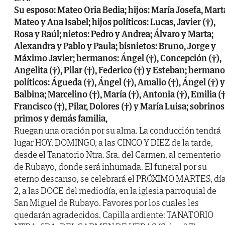
Su esposo: Mateo Oria Bedia; hijos: María Josefa, Mart
Mateo y Ana Isabel; hijos políticos: Lucas, Javier (†),
Rosa y Raúl; nietos: Pedro y Andrea; Álvaro y Marta;
Alexandra y Pablo y Paula; bisnietos: Bruno, Jorge y
Máximo Javier; hermanos: Ángel (†), Concepción (†),
Angelita (†), Pilar (†), Federico (†) y Esteban; herman
políticos: Águeda (†), Ángel (†), Amalio (†), Ángel (†) y
Balbina; Marcelino (†), María (†), Antonia (†), Emilia (†
Francisco (†), Pilar, Dolores (†) y María Luisa; sobrinos
primos y demás familia,
Ruegan una oración por su alma. La conducción tendrá
lugar HOY, DOMINGO, a las CINCO Y DIEZ de la tarde,
desde el Tanatorio Ntra. Sra. del Carmen, al cementerio
de Rubayo, donde será inhumada. El funeral por su
eterno descanso, se celebrará el PRÓXIMO MARTES, dí
2, a las DOCE del mediodía, en la iglesia parroquial de
San Miguel de Rubayo. Favores por los cuales les
quedarán agradecidos. Capilla ardiente: TANATORIO