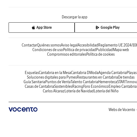
Descargar la app
App Store
Google Play
Contactar
Quiénes somos
Aviso legal
Accesibilidad
Reglamento UE 2024/10
Condiciones de uso
Política de privacidad
Publicidad
Mapa web
Compromisos editoriales
Política de cookies
Esquelas
Cantabria en la Mesa
Cantabria DModa
Agenda Cantabria
Playas
Soluciones digitales para Pymes
Restaurantes en Cantabria
De tiendas
Guía Sanitaria
Puntos de Venta
Talento Cantabria
Hemeroteca
STARTinnov
Casas de Cantabria
Sostenibles
Racing
Foro Económico
Empleo Cantabria
Carlos Alcaraz
Lotería de Navidad
Lotería del Niño
Webs de Vocento