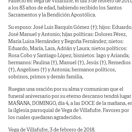
Falleció en Vega de Villafufre, el día 3 de febrero de 2017
a los 83 años de edad, habiendo recibido los Santos
Sacramentos y la Bendición Apostólica.
Su esposo: José Luis Barquín Gómez (†); hijos: Eduardo
José Manuel y Antonio; hijas políticas: Dolores Pérez,
María Luisa Hernández y Begoña Fernández; nietos:
Eduardo, María, Lara, Adrián y Laura; nietos políticos:
Rosa Cobo y Santiago López; bisnietos: Iago y Arianda;
hermanos: Paulina (†), Manuel (†), Jesús (†), Remedios
(†), Angelines (†) y Antonia; hermanos políticos,
sobrinos, primos y demás familia,
Ruegan una oración por su alma y comunican que el
funeral aniversario por su eterno descanso tendrá lugar
MAÑANA, DOMINGO, día 4, a las DOCE de la mañana, e
la iIglesia parroquial de Vega de Villafufre. Favores por
los cuales quedaran agradecidos.
Vega de Villafufre, 3 de febrero de 2018.