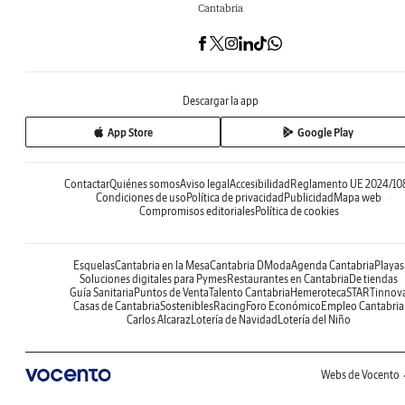
Cantabria
Descargar la app
App Store
Google Play
Contactar
Quiénes somos
Aviso legal
Accesibilidad
Reglamento UE 2024/10
Condiciones de uso
Política de privacidad
Publicidad
Mapa web
Compromisos editoriales
Política de cookies
Esquelas
Cantabria en la Mesa
Cantabria DModa
Agenda Cantabria
Playas
Soluciones digitales para Pymes
Restaurantes en Cantabria
De tiendas
Guía Sanitaria
Puntos de Venta
Talento Cantabria
Hemeroteca
STARTinnov
Casas de Cantabria
Sostenibles
Racing
Foro Económico
Empleo Cantabria
Carlos Alcaraz
Lotería de Navidad
Lotería del Niño
Webs de Vocento