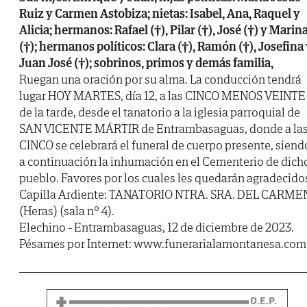
Ruiz y Carmen Astobiza; nietas: Isabel, Ana, Raquel y
Alicia; hermanos: Rafael (†), Pilar (†), José (†) y Marin
(†); hermanos políticos: Clara (†), Ramón (†), Josefina
Juan José (†); sobrinos, primos y demás familia,
Ruegan una oración por su alma. La conducción tendrá
lugar HOY MARTES, día 12, a las CINCO MENOS VEINTE
de la tarde, desde el tanatorio a la iglesia parroquial de
SAN VICENTE MÁRTIR de Entrambasaguas, donde a la
CINCO se celebrará el funeral de cuerpo presente, siend
a continuación la inhumación en el Cementerio de dich
pueblo. Favores por los cuales les quedarán agradecido
Capilla Ardiente: TANATORIO NTRA. SRA. DEL CARME
(Heras) (sala nº 4).
Elechino - Entrambasaguas, 12 de diciembre de 2023.
Pésames por Internet: www.funerarialamontanesa.com