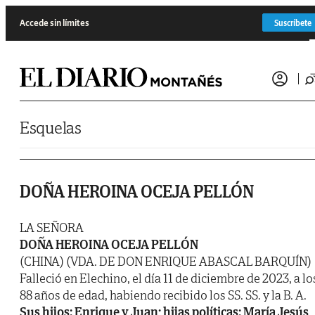
Saltar al contenido
Accede sin límites
Suscríbete
Esquelas
DOÑA HEROINA OCEJA PELLÓN
LA SEÑORA
DOÑA HEROINA OCEJA PELLÓN
(CHINA) (VDA. DE DON ENRIQUE ABASCAL BARQUÍN)
Falleció en Elechino, el día 11 de diciembre de 2023, a lo
88 años de edad, habiendo recibido los SS. SS. y la B. A.
Sus hijos: Enrique y Juan; hijas políticas: María Jesús