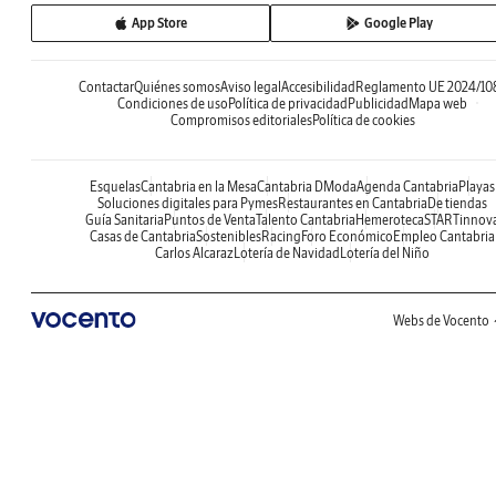
App Store
Google Play
Contactar
Quiénes somos
Aviso legal
Accesibilidad
Reglamento UE 2024/10
Condiciones de uso
Política de privacidad
Publicidad
Mapa web
Compromisos editoriales
Política de cookies
Esquelas
Cantabria en la Mesa
Cantabria DModa
Agenda Cantabria
Playas
Soluciones digitales para Pymes
Restaurantes en Cantabria
De tiendas
Guía Sanitaria
Puntos de Venta
Talento Cantabria
Hemeroteca
STARTinnov
Casas de Cantabria
Sostenibles
Racing
Foro Económico
Empleo Cantabria
Carlos Alcaraz
Lotería de Navidad
Lotería del Niño
Webs de Vocento