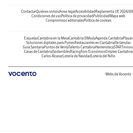
Contactar
Quiénes somos
Aviso legal
Accesibilidad
Reglamento UE 2024/10
Condiciones de uso
Política de privacidad
Publicidad
Mapa web
Compromisos editoriales
Política de cookies
Esquelas
Cantabria en la Mesa
Cantabria DModa
Agenda Cantabria
Playas
Soluciones digitales para Pymes
Restaurantes en Cantabria
De tiendas
Guía Sanitaria
Puntos de Venta
Talento Cantabria
Hemeroteca
STARTinnov
Casas de Cantabria
Sostenibles
Racing
Foro Económico
Empleo Cantabria
Carlos Alcaraz
Lotería de Navidad
Lotería del Niño
Webs de Vocento