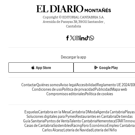
Copyright © EDITORIAL CANTABRIA S.A.
Avenida de Parayas 38, 39011 Santander ,
Cantabria
Descargar la app
App Store
Google Play
Contactar
Quiénes somos
Aviso legal
Accesibilidad
Reglamento UE 2024/10
Condiciones de uso
Política de privacidad
Publicidad
Mapa web
Compromisos editoriales
Política de cookies
Esquelas
Cantabria en la Mesa
Cantabria DModa
Agenda Cantabria
Playas
Soluciones digitales para Pymes
Restaurantes en Cantabria
De tiendas
Guía Sanitaria
Puntos de Venta
Talento Cantabria
Hemeroteca
STARTinnov
Casas de Cantabria
Sostenibles
Racing
Foro Económico
Empleo Cantabria
Carlos Alcaraz
Lotería de Navidad
Lotería del Niño