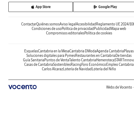
App Store
Google Play
Contactar
Quiénes somos
Aviso legal
Accesibilidad
Reglamento UE 2024/10
Condiciones de uso
Política de privacidad
Publicidad
Mapa web
Compromisos editoriales
Política de cookies
Esquelas
Cantabria en la Mesa
Cantabria DModa
Agenda Cantabria
Playas
Soluciones digitales para Pymes
Restaurantes en Cantabria
De tiendas
Guía Sanitaria
Puntos de Venta
Talento Cantabria
Hemeroteca
STARTinnov
Casas de Cantabria
Sostenibles
Racing
Foro Económico
Empleo Cantabria
Carlos Alcaraz
Lotería de Navidad
Lotería del Niño
Webs de Vocento