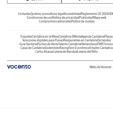
Contactar
Quiénes somos
Aviso legal
Accesibilidad
Reglamento UE 2024/10
Condiciones de uso
Política de privacidad
Publicidad
Mapa web
Compromisos editoriales
Política de cookies
Esquelas
Cantabria en la Mesa
Cantabria DModa
Agenda Cantabria
Playas
Soluciones digitales para Pymes
Restaurantes en Cantabria
De tiendas
Guía Sanitaria
Puntos de Venta
Talento Cantabria
Hemeroteca
STARTinnov
Casas de Cantabria
Sostenibles
Racing
Foro Económico
Empleo Cantabria
Carlos Alcaraz
Lotería de Navidad
Lotería del Niño
Webs de Vocento