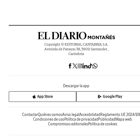
Copyright © EDITORIAL CANTABRIA S.A.
Avenida de Parayas 38, 39011 Santander ,
Cantabria
Descargar la app
App Store
Google Play
Contactar
Quiénes somos
Aviso legal
Accesibilidad
Reglamento UE 2024/10
Condiciones de uso
Política de privacidad
Publicidad
Mapa web
Compromisos editoriales
Política de cookies