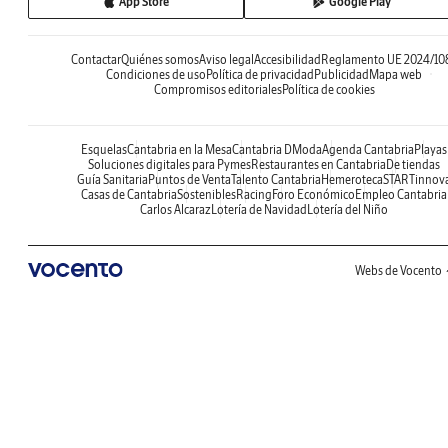
App Store
Google Play
Contactar
Quiénes somos
Aviso legal
Accesibilidad
Reglamento UE 2024/10
Condiciones de uso
Política de privacidad
Publicidad
Mapa web
Compromisos editoriales
Política de cookies
Esquelas
Cantabria en la Mesa
Cantabria DModa
Agenda Cantabria
Playas
Soluciones digitales para Pymes
Restaurantes en Cantabria
De tiendas
Guía Sanitaria
Puntos de Venta
Talento Cantabria
Hemeroteca
STARTinnov
Casas de Cantabria
Sostenibles
Racing
Foro Económico
Empleo Cantabria
Carlos Alcaraz
Lotería de Navidad
Lotería del Niño
Webs de Vocento