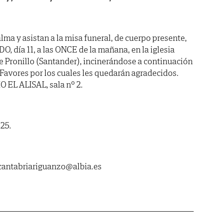
ma y asistan a la misa funeral, de cuerpo presente,
, día 11, a las ONCE de la mañana, en la iglesia
e Pronillo (Santander), incinerándose a continuación
 Favores por los cuales les quedarán agradecidos.
 EL ALISAL, sala nº 2.
025.
ntabriariguanzo@albia.es