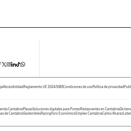
gal
Accesibilidad
Reglamento UE 2024/1083
Condiciones de uso
Política de privacidad
Publ
enda Cantabria
Playas
Soluciones digitales para Pymes
Restaurantes en Cantabria
De tien
as de Cantabria
Sostenibles
Racing
Foro Económico
Empleo Cantabria
Carlos Alcaraz
Loter