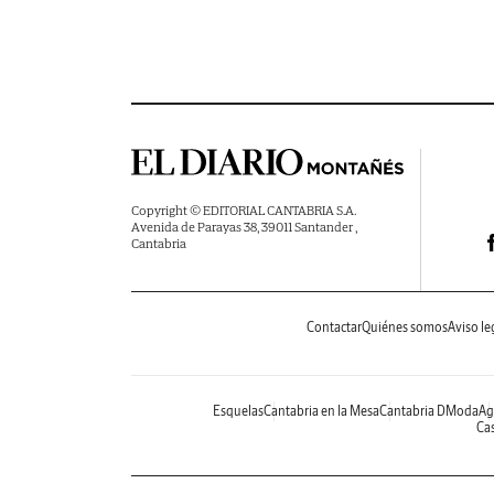
Copyright © EDITORIAL CANTABRIA S.A.
Avenida de Parayas 38, 39011 Santander ,
Cantabria
Contactar
Quiénes somos
Aviso le
Esquelas
Cantabria en la Mesa
Cantabria DModa
Ag
Cas