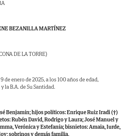
RA
ENE BEZANILLA MARTÍNEZ
ZCONA DE LA TORRE)
a 9 de enero de 2025, a los 100 años de edad,
 y la B.A. de Su Santidad.
sé Benjamín; hijos políticos: Enrique Ruiz Iradi (†)
ietos: Rubén David, Rodrigo y Laura; José Manuel y
 Emma, Verónica y Estefanía; bisnietos: Amaia, Iurde,
Eloy; sobrinos y demás familia,