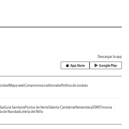
Descargar la app
App Store
Google Play
icidad
Mapa web
Compromisos editoriales
Política de cookies
das
Guía Sanitaria
Puntos de Venta
Talento Cantabria
Hemeroteca
STARTinnova
ía de Navidad
Lotería del Niño