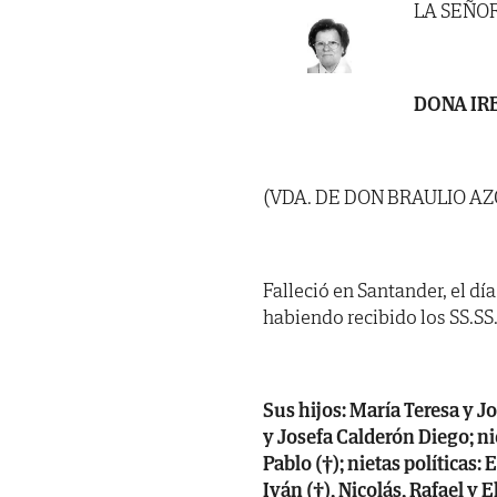
LA SEÑO
DONA IR
(VDA. DE DON BRAULIO A
Falleció en Santander, el dí
habiendo recibido los SS.SS.
Sus hijos: María Teresa y Jo
y Josefa Calderón Diego; n
Pablo (†); nietas políticas:
Iván (†), Nicolás, Rafael y 