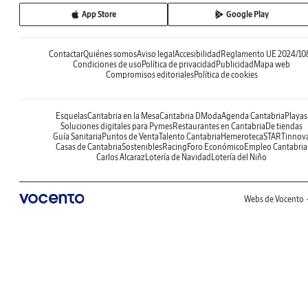
App Store
Google Play
Contactar
Quiénes somos
Aviso legal
Accesibilidad
Reglamento UE 2024/10
Condiciones de uso
Política de privacidad
Publicidad
Mapa web
Compromisos editoriales
Política de cookies
Esquelas
Cantabria en la Mesa
Cantabria DModa
Agenda Cantabria
Playas
Soluciones digitales para Pymes
Restaurantes en Cantabria
De tiendas
Guía Sanitaria
Puntos de Venta
Talento Cantabria
Hemeroteca
STARTinnov
Casas de Cantabria
Sostenibles
Racing
Foro Económico
Empleo Cantabria
Carlos Alcaraz
Lotería de Navidad
Lotería del Niño
Webs de Vocento