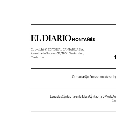
Copyright © EDITORIAL CANTABRIA S.A.
Avenida de Parayas 38, 39011 Santander ,
Cantabria
Contactar
Quiénes somos
Aviso le
Esquelas
Cantabria en la Mesa
Cantabria DModa
Ag
Cas