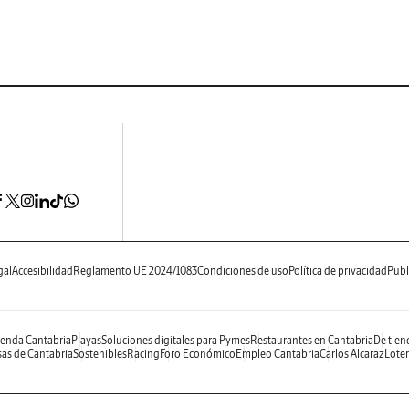
gal
Accesibilidad
Reglamento UE 2024/1083
Condiciones de uso
Política de privacidad
Publ
enda Cantabria
Playas
Soluciones digitales para Pymes
Restaurantes en Cantabria
De tien
as de Cantabria
Sostenibles
Racing
Foro Económico
Empleo Cantabria
Carlos Alcaraz
Loter