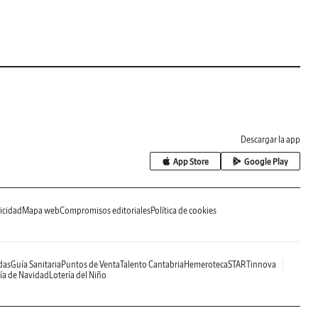
Descargar la app
App Store
Google Play
icidad
Mapa web
Compromisos editoriales
Política de cookies
das
Guía Sanitaria
Puntos de Venta
Talento Cantabria
Hemeroteca
STARTinnova
ía de Navidad
Lotería del Niño