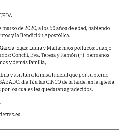
LCEDA
 de marzo de 2020, a los 56 años de edad, habiendo
ntos y la Bendición Apostólica.
cía; hijas: Laura y María; hijos políticos: Juanjo
anos: Conchi, Eva, Teresa y Ramón (†); hermanos
rimos y demás familia,
lma y asistan a la misa funeral que por su eterno
ÁBADO, día 17, a las CINCO de la tarde, en la iglesia
s por los cuales les quedarán agradecidos.
.
ierrez.es