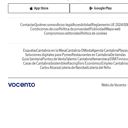
App Store
Google Play
Contactar
Quiénes somos
Aviso legal
Accesibilidad
Reglamento UE 2024/10
Condiciones de uso
Política de privacidad
Publicidad
Mapa web
Compromisos editoriales
Política de cookies
Esquelas
Cantabria en la Mesa
Cantabria DModa
Agenda Cantabria
Playas
Soluciones digitales para Pymes
Restaurantes en Cantabria
De tiendas
Guía Sanitaria
Puntos de Venta
Talento Cantabria
Hemeroteca
STARTinnov
Casas de Cantabria
Sostenibles
Racing
Foro Económico
Empleo Cantabria
Carlos Alcaraz
Lotería de Navidad
Lotería del Niño
Webs de Vocento