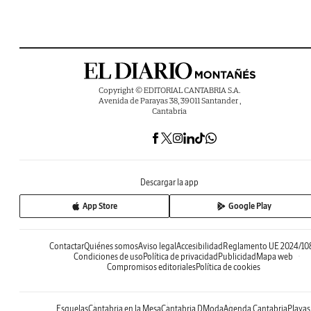
Copyright © EDITORIAL CANTABRIA S.A.
Avenida de Parayas 38, 39011 Santander ,
Cantabria
Descargar la app
App Store
Google Play
Contactar
Quiénes somos
Aviso legal
Accesibilidad
Reglamento UE 2024/10
Condiciones de uso
Política de privacidad
Publicidad
Mapa web
Compromisos editoriales
Política de cookies
Esquelas
Cantabria en la Mesa
Cantabria DModa
Agenda Cantabria
Playas