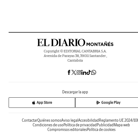
Copyright © EDITORIAL CANTABRIA S.A.
Avenida de Parayas 38, 39011 Santander ,
Cantabria
Descargar la app
App Store
Google Play
Contactar
Quiénes somos
Aviso legal
Accesibilidad
Reglamento UE 2024/10
Condiciones de uso
Política de privacidad
Publicidad
Mapa web
Compromisos editoriales
Política de cookies