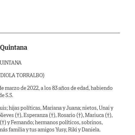
 Quintana
QUINTANA
NDIOLA TORRALBO)
5 de marzo de 2022, a los 83 años de edad, habiendo
de S.S.
uis; hijas políticas, Mariana y Juana; nietos, Unai y
ieves (†), Esperanza (†), Rosario (†), Mariuca (†),
 (†) y Fernando; hermanos políticos, sobrinos,
ás familia y tus amigos Yusy, Riki y Daniela.