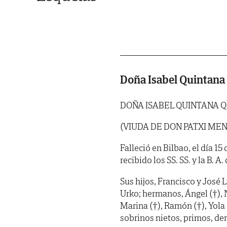
Doña Isabel Quintana
DOÑA ISABEL QUINTANA 
(VIUDA DE DON PATXI ME
Falleció en Bilbao, el día 1
recibido los SS. SS. y la B. A. 
Sus hijos, Francisco y José L
Urko; hermanos, Ángel (†), N
Marina (†), Ramón (†), Yola
sobrinos nietos, primos, dem