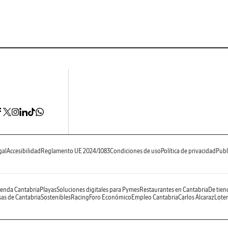
gal
Accesibilidad
Reglamento UE 2024/1083
Condiciones de uso
Política de privacidad
Publ
enda Cantabria
Playas
Soluciones digitales para Pymes
Restaurantes en Cantabria
De tien
as de Cantabria
Sostenibles
Racing
Foro Económico
Empleo Cantabria
Carlos Alcaraz
Loter