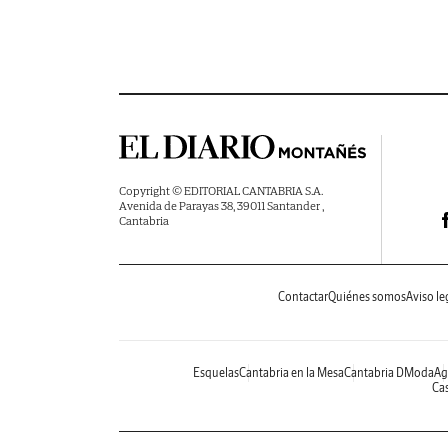
Copyright © EDITORIAL CANTABRIA S.A.
Avenida de Parayas 38, 39011 Santander ,
Cantabria
Contactar
Quiénes somos
Aviso le
Esquelas
Cantabria en la Mesa
Cantabria DModa
Ag
Cas