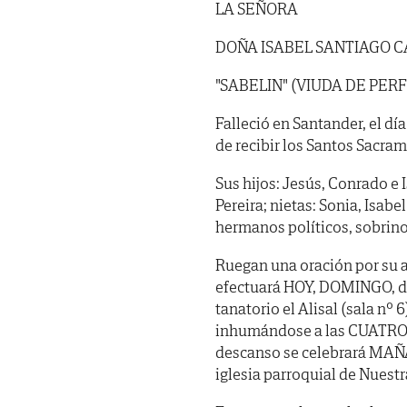
LA SEÑORA
DOÑA ISABEL SANTIAGO 
"SABELIN" (VIUDA DE PE
Falleció en Santander, el dí
de recibir los Santos Sacra
Sus hijos: Jesús, Conrado e 
Pereira; nietas: Sonia, Isab
hermanos políticos, sobrino
Ruegan una oración por su a
efectuará HOY, DOMINGO, día
tanatorio el Alisal (sala nº
inhumándose a las CUATRO, 
descanso se celebrará MAÑAN
iglesia parroquial de Nuest