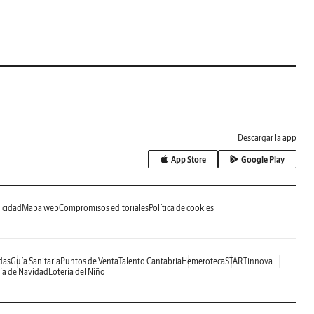
Descargar la app
App Store
Google Play
icidad
Mapa web
Compromisos editoriales
Política de cookies
das
Guía Sanitaria
Puntos de Venta
Talento Cantabria
Hemeroteca
STARTinnova
ía de Navidad
Lotería del Niño