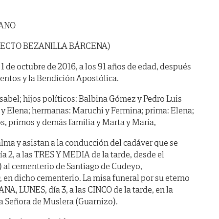
CANO
RFECTO BEZANILLA BÁRCENA)
a 1 de octubre de 2016, a los 91 años de edad, después
mentos y la Bendición Apostólica.
Isabel; hijos políticos: Balbina Gómez y Pedro Luis
el y Elena; hermanas: Maruchi y Fermina; prima: Elena;
s, primos y demás familia y Marta y María,
lma y asistan a la conducción del cadáver que se
 2, a las TRES Y MEDIA de la tarde, desde el
 6) al cementerio de Santiago de Cudeyo,
en dicho cementerio. La misa funeral por su eterno
A, LUNES, día 3, a las CINCO de la tarde, en la
ra Señora de Muslera (Guarnizo).