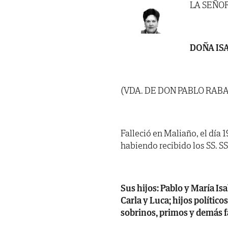
LA SEÑO
DOÑA IS
(VDA. DE DON PABLO RAB
Falleció en Maliaño, el día 
habiendo recibido los SS. SS. 
Sus hijos: Pablo y María Is
Carla y Luca; hijos político
sobrinos, primos y demás f