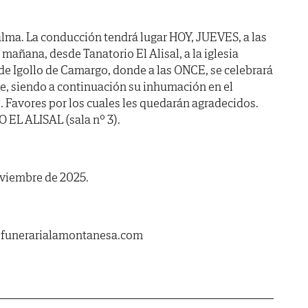
lma. La conducción tendrá lugar HOY, JUEVES, a las
ñana, desde Tanatorio El Alisal, a la iglesia
 de Igollo de Camargo, donde a las ONCE, se celebrará
te, siendo a continuación su inhumación en el
 Favores por los cuales les quedarán agradecidos.
 EL ALISAL (sala nº 3).
oviembre de 2025.
.funerarialamontanesa.com