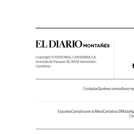
Copyright © EDITORIAL CANTABRIA S.A.
Avenida de Parayas 38, 39011 Santander ,
Cantabria
Contactar
Quiénes somos
Aviso le
Esquelas
Cantabria en la Mesa
Cantabria DModa
Ag
Cas