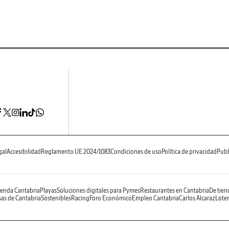
gal
Accesibilidad
Reglamento UE 2024/1083
Condiciones de uso
Política de privacidad
Publ
enda Cantabria
Playas
Soluciones digitales para Pymes
Restaurantes en Cantabria
De tien
as de Cantabria
Sostenibles
Racing
Foro Económico
Empleo Cantabria
Carlos Alcaraz
Loter