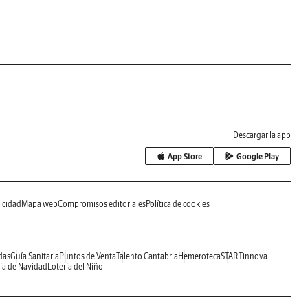
Descargar la app
App Store
Google Play
icidad
Mapa web
Compromisos editoriales
Política de cookies
das
Guía Sanitaria
Puntos de Venta
Talento Cantabria
Hemeroteca
STARTinnova
ía de Navidad
Lotería del Niño