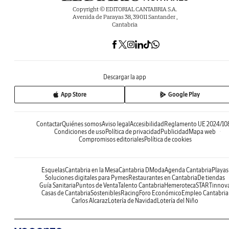
Copyright © EDITORIAL CANTABRIA S.A.
Avenida de Parayas 38, 39011 Santander ,
Cantabria
Descargar la app
App Store
Google Play
Contactar
Quiénes somos
Aviso legal
Accesibilidad
Reglamento UE 2024/10
Condiciones de uso
Política de privacidad
Publicidad
Mapa web
Compromisos editoriales
Política de cookies
Esquelas
Cantabria en la Mesa
Cantabria DModa
Agenda Cantabria
Playas
Soluciones digitales para Pymes
Restaurantes en Cantabria
De tiendas
Guía Sanitaria
Puntos de Venta
Talento Cantabria
Hemeroteca
STARTinnov
Casas de Cantabria
Sostenibles
Racing
Foro Económico
Empleo Cantabria
Carlos Alcaraz
Lotería de Navidad
Lotería del Niño