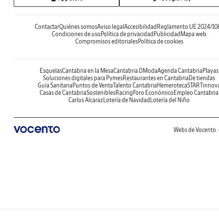
Contactar
Quiénes somos
Aviso legal
Accesibilidad
Reglamento UE 2024/10
Condiciones de uso
Política de privacidad
Publicidad
Mapa web
Compromisos editoriales
Política de cookies
Esquelas
Cantabria en la Mesa
Cantabria DModa
Agenda Cantabria
Playas
Soluciones digitales para Pymes
Restaurantes en Cantabria
De tiendas
Guía Sanitaria
Puntos de Venta
Talento Cantabria
Hemeroteca
STARTinnov
Casas de Cantabria
Sostenibles
Racing
Foro Económico
Empleo Cantabria
Carlos Alcaraz
Lotería de Navidad
Lotería del Niño
Webs de Vocento