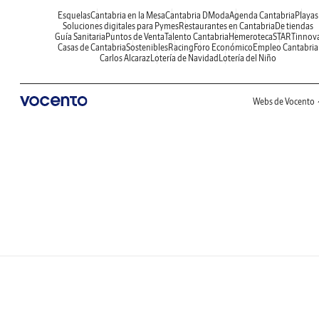
Esquelas
Cantabria en la Mesa
Cantabria DModa
Agenda Cantabria
Playas
Soluciones digitales para Pymes
Restaurantes en Cantabria
De tiendas
Guía Sanitaria
Puntos de Venta
Talento Cantabria
Hemeroteca
STARTinnov
Casas de Cantabria
Sostenibles
Racing
Foro Económico
Empleo Cantabria
Carlos Alcaraz
Lotería de Navidad
Lotería del Niño
Webs de Vocento