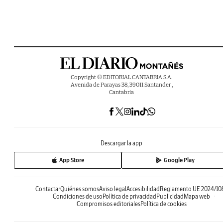
Copyright © EDITORIAL CANTABRIA S.A.
Avenida de Parayas 38, 39011 Santander ,
Cantabria
Descargar la app
App Store
Google Play
Contactar
Quiénes somos
Aviso legal
Accesibilidad
Reglamento UE 2024/10
Condiciones de uso
Política de privacidad
Publicidad
Mapa web
Compromisos editoriales
Política de cookies