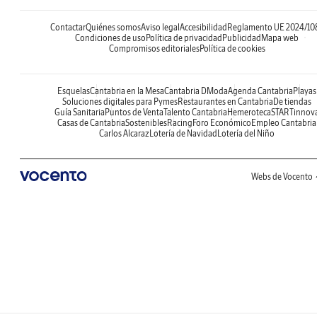
Contactar
Quiénes somos
Aviso legal
Accesibilidad
Reglamento UE 2024/10
Condiciones de uso
Política de privacidad
Publicidad
Mapa web
Compromisos editoriales
Política de cookies
Esquelas
Cantabria en la Mesa
Cantabria DModa
Agenda Cantabria
Playas
Soluciones digitales para Pymes
Restaurantes en Cantabria
De tiendas
Guía Sanitaria
Puntos de Venta
Talento Cantabria
Hemeroteca
STARTinnov
Casas de Cantabria
Sostenibles
Racing
Foro Económico
Empleo Cantabria
Carlos Alcaraz
Lotería de Navidad
Lotería del Niño
Webs de Vocento