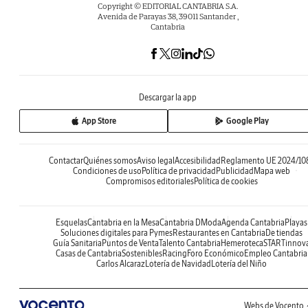
Copyright © EDITORIAL CANTABRIA S.A.
Avenida de Parayas 38, 39011 Santander ,
Cantabria
Descargar la app
App Store
Google Play
Contactar
Quiénes somos
Aviso legal
Accesibilidad
Reglamento UE 2024/10
Condiciones de uso
Política de privacidad
Publicidad
Mapa web
Compromisos editoriales
Política de cookies
Esquelas
Cantabria en la Mesa
Cantabria DModa
Agenda Cantabria
Playas
Soluciones digitales para Pymes
Restaurantes en Cantabria
De tiendas
Guía Sanitaria
Puntos de Venta
Talento Cantabria
Hemeroteca
STARTinnov
Casas de Cantabria
Sostenibles
Racing
Foro Económico
Empleo Cantabria
Carlos Alcaraz
Lotería de Navidad
Lotería del Niño
Webs de Vocento