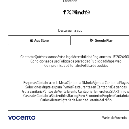
Cantabria
Descargar la app
App Store
Google Play
Contactar
Quiénes somos
Aviso legal
Accesibilidad
Reglamento UE 2024/10
Condiciones de uso
Política de privacidad
Publicidad
Mapa web
Compromisos editoriales
Política de cookies
Esquelas
Cantabria en la Mesa
Cantabria DModa
Agenda Cantabria
Playas
Soluciones digitales para Pymes
Restaurantes en Cantabria
De tiendas
Guía Sanitaria
Puntos de Venta
Talento Cantabria
Hemeroteca
STARTinnov
Casas de Cantabria
Sostenibles
Racing
Foro Económico
Empleo Cantabria
Carlos Alcaraz
Lotería de Navidad
Lotería del Niño
Webs de Vocento