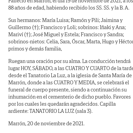
Falleció en Marrón, el día 19 de noviembre de 2021, a lo
88 años de edad, habiendo recibido los SS. SS. y la B. A.
Sus hermanos: María Luisa; Ramón y Pili; Jaimina y
Guillermo (†); Francisco y Loli; sobrinos: Iñaki y Ana;
Mariví (†); José Miguel y Estela; Francisco y Sandra;
sobrinos-nietos: Celia, Sara, Óscar, Marta, Hugo y Héctor
primos y demás familia,
Ruegan una oración por su alma. La conducción tendrá
lugar HOY, SÁBADO, a las CUATRO Y CUARTO de la tarde
desde el Tanatorio La Luz, a la iglesia de Santa María de
Marrón, donde a las CUATRO Y MEDIA, se celebrará el
funeral de cuerpo presente, siendo a continuación su
inhumación en el cementerio de dicho pueblo. Favores
por los cuales les quedarán agradecidos. Capilla
ardiente: TANATORIO LA LUZ (sala 3).
Marrón, 20 de noviembre de 2021.