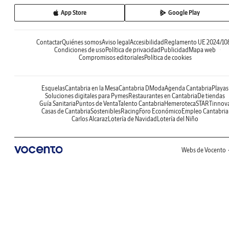
App Store
Google Play
Contactar
Quiénes somos
Aviso legal
Accesibilidad
Reglamento UE 2024/10
Condiciones de uso
Política de privacidad
Publicidad
Mapa web
Compromisos editoriales
Política de cookies
Esquelas
Cantabria en la Mesa
Cantabria DModa
Agenda Cantabria
Playas
Soluciones digitales para Pymes
Restaurantes en Cantabria
De tiendas
Guía Sanitaria
Puntos de Venta
Talento Cantabria
Hemeroteca
STARTinnov
Casas de Cantabria
Sostenibles
Racing
Foro Económico
Empleo Cantabria
Carlos Alcaraz
Lotería de Navidad
Lotería del Niño
Webs de Vocento