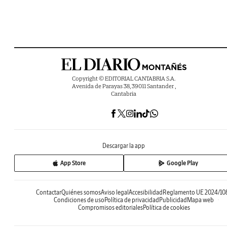
Copyright © EDITORIAL CANTABRIA S.A.
Avenida de Parayas 38, 39011 Santander ,
Cantabria
Descargar la app
App Store
Google Play
Contactar
Quiénes somos
Aviso legal
Accesibilidad
Reglamento UE 2024/10
Condiciones de uso
Política de privacidad
Publicidad
Mapa web
Compromisos editoriales
Política de cookies