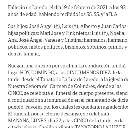
Falleció en Laredo, el día 19 de febrero de 2021, a los 92
años de edad, habiendo recibido los SS. SS. y la B. A.
Sus hijos: José Ángel (†), Luis (†), Alberto y Juan Carlos;
hijas políticas: Mari Jose y Fini; nietos: Luis (†), Noelia,
Ana, José Ángel, Vanesa y Cristina; hermanos, hermano
políticos, nietos políticos, bisnietos, sobrinos, primos y
demás familia,
Ruegan una oración por su alma. La conducción tendrá
lugar HOY, DOMINGO, a las CINCO MENOS DIEZ de la
tarde, desde el Tanatorio La Luz de Laredo, a la iglesia d
Nuestra Señora del Carmen de Colindres, donde a las
CINCO, se celebrará el funeral de cuerpo presente, sien
a continuación su inhumación en el cementerio de dich
pueblo. Favores por los cuales les quedarán agradecido
El funeral, por su eterno descanso, se celebrará
MAÑANA, LUNES, día 22, a las CINCO de la tarde, en la
citada iglesia. Capilla ardiente: TANATORIO LA LUZ DE