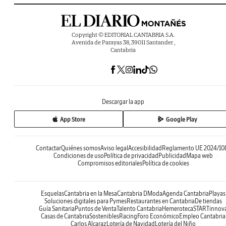
Copyright © EDITORIAL CANTABRIA S.A.
Avenida de Parayas 38, 39011 Santander ,
Cantabria
Descargar la app
App Store
Google Play
Contactar
Quiénes somos
Aviso legal
Accesibilidad
Reglamento UE 2024/10
Condiciones de uso
Política de privacidad
Publicidad
Mapa web
Compromisos editoriales
Política de cookies
Esquelas
Cantabria en la Mesa
Cantabria DModa
Agenda Cantabria
Playas
Soluciones digitales para Pymes
Restaurantes en Cantabria
De tiendas
Guía Sanitaria
Puntos de Venta
Talento Cantabria
Hemeroteca
STARTinnov
Casas de Cantabria
Sostenibles
Racing
Foro Económico
Empleo Cantabria
Carlos Alcaraz
Lotería de Navidad
Lotería del Niño