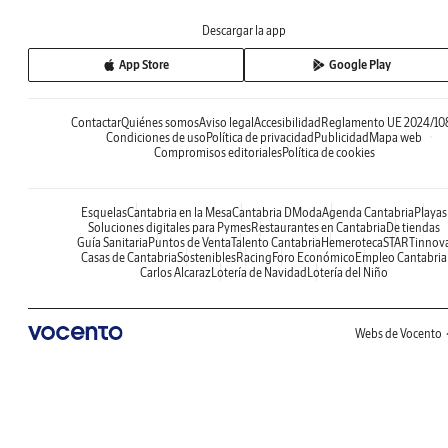
Descargar la app
App Store
Google Play
Contactar
Quiénes somos
Aviso legal
Accesibilidad
Reglamento UE 2024/10
Condiciones de uso
Política de privacidad
Publicidad
Mapa web
Compromisos editoriales
Política de cookies
Esquelas
Cantabria en la Mesa
Cantabria DModa
Agenda Cantabria
Playas
Soluciones digitales para Pymes
Restaurantes en Cantabria
De tiendas
Guía Sanitaria
Puntos de Venta
Talento Cantabria
Hemeroteca
STARTinnov
Casas de Cantabria
Sostenibles
Racing
Foro Económico
Empleo Cantabria
Carlos Alcaraz
Lotería de Navidad
Lotería del Niño
Webs de Vocento