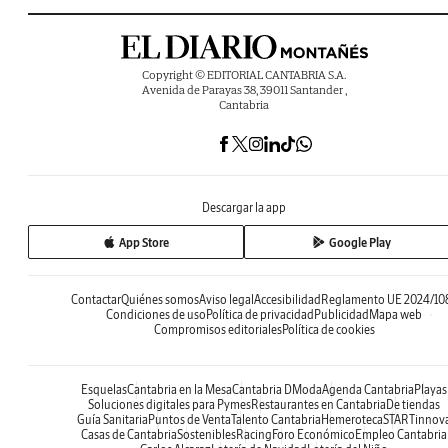
Copyright © EDITORIAL CANTABRIA S.A.
Avenida de Parayas 38, 39011 Santander ,
Cantabria
Descargar la app
App Store
Google Play
Contactar
Quiénes somos
Aviso legal
Accesibilidad
Reglamento UE 2024/10
Condiciones de uso
Política de privacidad
Publicidad
Mapa web
Compromisos editoriales
Política de cookies
Esquelas
Cantabria en la Mesa
Cantabria DModa
Agenda Cantabria
Playas
Soluciones digitales para Pymes
Restaurantes en Cantabria
De tiendas
Guía Sanitaria
Puntos de Venta
Talento Cantabria
Hemeroteca
STARTinnov
Casas de Cantabria
Sostenibles
Racing
Foro Económico
Empleo Cantabria