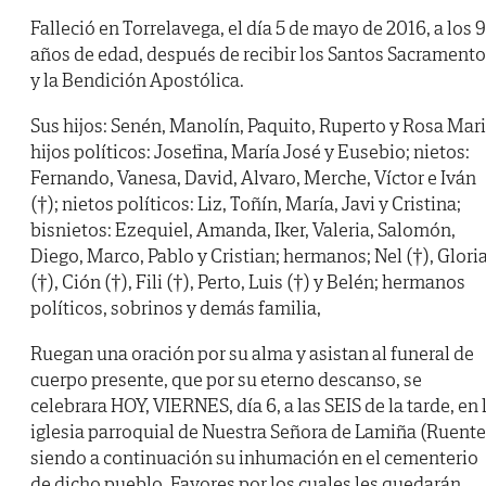
Falleció en Torrelavega, el día 5 de mayo de 2016, a los 
años de edad, después de recibir los Santos Sacrament
y la Bendición Apostólica.
Sus hijos: Senén, Manolín, Paquito, Ruperto y Rosa Mari
hijos políticos: Josefina, María José y Eusebio; nietos:
Fernando, Vanesa, David, Alvaro, Merche, Víctor e Iván
(†); nietos políticos: Liz, Toñín, María, Javi y Cristina;
bisnietos: Ezequiel, Amanda, Iker, Valeria, Salomón,
Diego, Marco, Pablo y Cristian; hermanos; Nel (†), Glori
(†), Ción (†), Fili (†), Perto, Luis (†) y Belén; hermanos
políticos, sobrinos y demás familia,
Ruegan una oración por su alma y asistan al funeral de
cuerpo presente, que por su eterno descanso, se
celebrara HOY, VIERNES, día 6, a las SEIS de la tarde, en 
iglesia parroquial de Nuestra Señora de Lamiña (Ruente
siendo a continuación su inhumación en el cementerio
de dicho pueblo. Favores por los cuales les quedarán