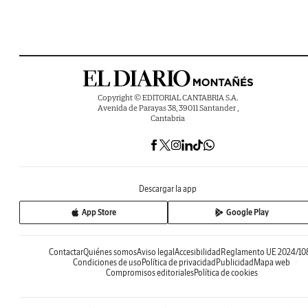
Copyright © EDITORIAL CANTABRIA S.A.
Avenida de Parayas 38, 39011 Santander ,
Cantabria
Descargar la app
App Store
Google Play
Contactar
Quiénes somos
Aviso legal
Accesibilidad
Reglamento UE 2024/10
Condiciones de uso
Política de privacidad
Publicidad
Mapa web
Compromisos editoriales
Política de cookies