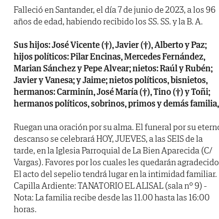
Falleció en Santander, el día 7 de junio de 2023, a los 96
años de edad, habiendo recibido los SS. SS. y la B. A.
Sus hijos: José Vicente (†), Javier (†), Alberto y Paz;
hijos políticos: Pilar Encinas, Mercedes Fernández,
Marian Sánchez y Pepe Alvear; nietos: Raúl y Rubén;
Javier y Vanesa; y Jaime; nietos políticos, bisnietos,
hermanos: Carminín, José María (†), Tino (†) y Toñi;
hermanos políticos, sobrinos, primos y demás familia,
Ruegan una oración por su alma. El funeral por su etern
descanso se celebrará HOY, JUEVES, a las SEIS de la
tarde, en la Iglesia Parroquial de La Bien Aparecida (C/
Vargas). Favores por los cuales les quedarán agradecido
El acto del sepelio tendrá lugar en la intimidad familiar.
Capilla Ardiente: TANATORIO EL ALISAL (sala nº 9) -
Nota: La familia recibe desde las 11.00 hasta las 16:00
horas.