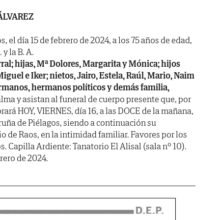
ÁLVAREZ
, el día 15 de febrero de 2024, a los 75 años de edad,
y la B. A.
al; hijas, Mª Dolores, Margarita y Mónica; hijos
Miguel e Iker; nietos, Jairo, Estela, Raúl, Mario, Naim
hermanos, hermanos políticos y demás familia,
lma y asistan al funeral de cuerpo presente que, por
brará HOY, VIERNES, día 16, a las DOCE de la mañana,
Oruña de Piélagos, siendo a continuación su
o de Raos, en la intimidad familiar. Favores por los
 Capilla Ardiente: Tanatorio El Alisal (sala nº 10).
brero de 2024.