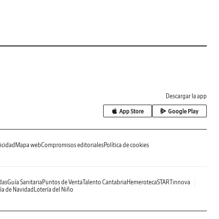
Descargar la app
App Store
Google Play
icidad
Mapa web
Compromisos editoriales
Política de cookies
das
Guía Sanitaria
Puntos de Venta
Talento Cantabria
Hemeroteca
STARTinnova
ía de Navidad
Lotería del Niño