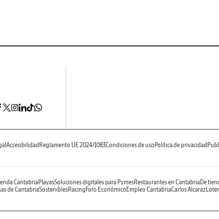
gal
Accesibilidad
Reglamento UE 2024/1083
Condiciones de uso
Política de privacidad
Publ
enda Cantabria
Playas
Soluciones digitales para Pymes
Restaurantes en Cantabria
De tien
as de Cantabria
Sostenibles
Racing
Foro Económico
Empleo Cantabria
Carlos Alcaraz
Loter