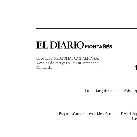
Copyright © EDITORIAL CANTABRIA S.A.
Avenida de Parayas 38, 39011 Santander ,
Cantabria
Contactar
Quiénes somos
Aviso le
Esquelas
Cantabria en la Mesa
Cantabria DModa
Ag
Cas