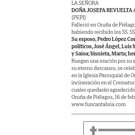
LA SEÑORA
DOÑA JOSEFA REVUELTA 
(PEPI)
Falleció en Oruña de Piélagos
habiendo recibido los SS. SS. 
Su esposo, Pedro López Corr
políticos, José Ángel, Luis 
y Saioa; bisnieta, Marta; 
Ruegan una oración por su a
su eterno descanso, se cele
en la Iglesia Parroquial de 
incineración en el Crematori
cuales quedarán agradecidos.
Oruña de Piélagos, 16 de fe
www.funcantabria.com