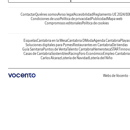
Contactar
Quiénes somos
Aviso legal
Accesibilidad
Reglamento UE 2024/10
Condiciones de uso
Política de privacidad
Publicidad
Mapa web
Compromisos editoriales
Política de cookies
Esquelas
Cantabria en la Mesa
Cantabria DModa
Agenda Cantabria
Playas
Soluciones digitales para Pymes
Restaurantes en Cantabria
De tiendas
Guía Sanitaria
Puntos de Venta
Talento Cantabria
Hemeroteca
STARTinnov
Casas de Cantabria
Sostenibles
Racing
Foro Económico
Empleo Cantabria
Carlos Alcaraz
Lotería de Navidad
Lotería del Niño
Webs de Vocento