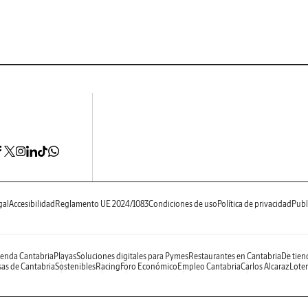
gal
Accesibilidad
Reglamento UE 2024/1083
Condiciones de uso
Política de privacidad
Publ
enda Cantabria
Playas
Soluciones digitales para Pymes
Restaurantes en Cantabria
De tien
as de Cantabria
Sostenibles
Racing
Foro Económico
Empleo Cantabria
Carlos Alcaraz
Loter