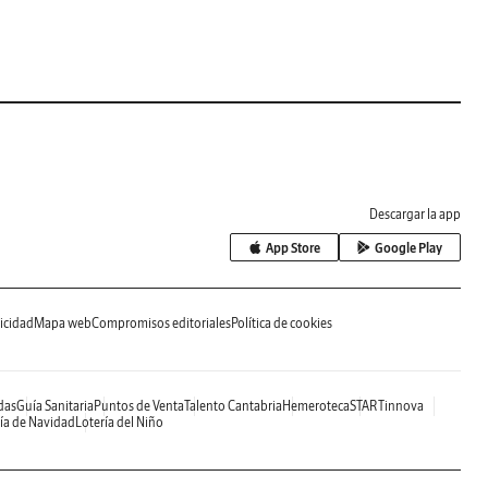
Descargar la app
App Store
Google Play
icidad
Mapa web
Compromisos editoriales
Política de cookies
das
Guía Sanitaria
Puntos de Venta
Talento Cantabria
Hemeroteca
STARTinnova
ía de Navidad
Lotería del Niño