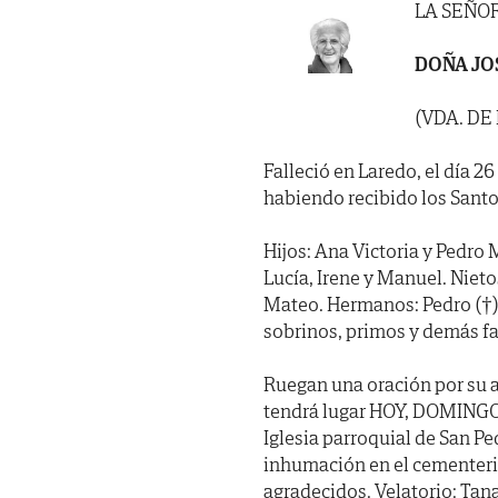
LA SEÑO
DOÑA JO
(VDA. D
Falleció en Laredo, el día 2
habiendo recibido los Santo
Hijos: Ana Victoria y Pedro 
Lucía, Irene y Manuel. Nieto
Mateo. Hermanos: Pedro (†), 
sobrinos, primos y demás fa
Ruegan una oración por su 
tendrá lugar HOY, DOMINGO, 
Iglesia parroquial de San P
inhumación en el cementerio
agradecidos. Velatorio: Ta