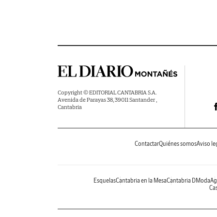
Copyright © EDITORIAL CANTABRIA S.A.
Avenida de Parayas 38, 39011 Santander ,
Cantabria
Contactar
Quiénes somos
Aviso le
Esquelas
Cantabria en la Mesa
Cantabria DModa
Ag
Cas