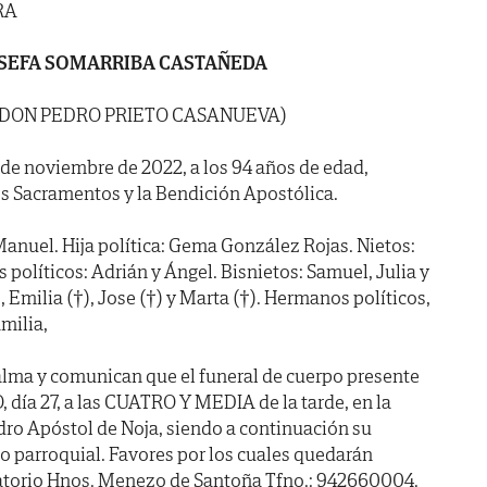
RA
SEFA SOMARRIBA CASTAÑEDA
E DON PEDRO PRIETO CASANUEVA)
6 de noviembre de 2022, a los 94 años de edad,
s Sacramentos y la Bendición Apostólica.
Manuel. Hija política: Gema González Rojas. Nietos:
s políticos: Adrián y Ángel. Bisnietos: Samuel, Julia y
Emilia (†), Jose (†) y Marta (†). Hermanos políticos,
milia,
alma y comunican que el funeral de cuerpo presente
día 27, a las CUATRO Y MEDIA de la tarde, en la
edro Apóstol de Noja, siendo a continuación su
 parroquial. Favores por los cuales quedarán
natorio Hnos. Menezo de Santoña Tfno.: 942660004.