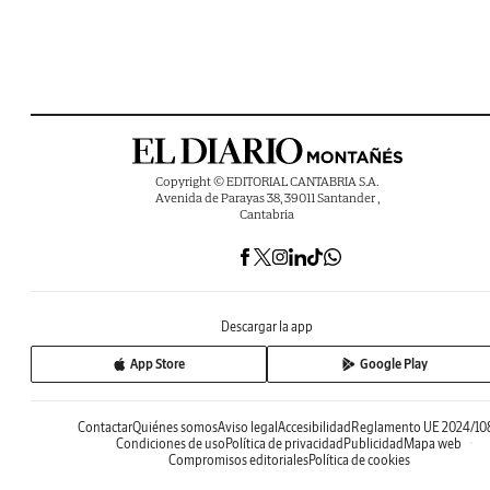
Copyright © EDITORIAL CANTABRIA S.A.
Avenida de Parayas 38, 39011 Santander ,
Cantabria
Descargar la app
App Store
Google Play
Contactar
Quiénes somos
Aviso legal
Accesibilidad
Reglamento UE 2024/10
Condiciones de uso
Política de privacidad
Publicidad
Mapa web
Compromisos editoriales
Política de cookies