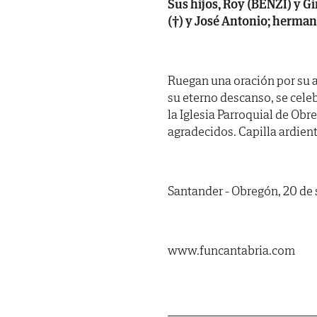
Sus hijos, Roy (BENZI) y G
(†) y José Antonio; hermano
Ruegan una oración por su a
su eterno descanso, se celeb
la Iglesia Parroquial de Obr
agradecidos. Capilla ardiente
Santander - Obregón, 20 de
www.funcantabria.com