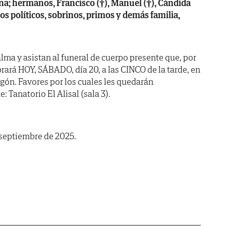
ina; hermanos, Francisco (†), Manuel (†), Cándida
s políticos, sobrinos, primos y demás familia,
lma y asistan al funeral de cuerpo presente que, por
rará HOY, SÁBADO, día 20, a las CINCO de la tarde, en
egón. Favores por los cuales les quedarán
: Tanatorio El Alisal (sala 3).
 septiembre de 2025.