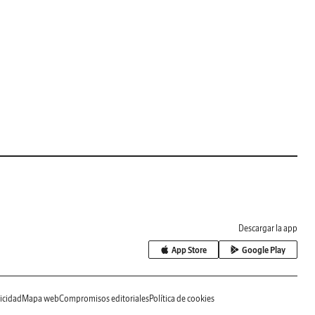
Descargar la app
App Store
Google Play
icidad
Mapa web
Compromisos editoriales
Política de cookies