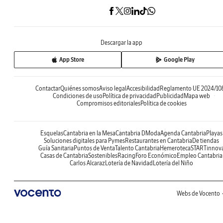
Descargar la app
App Store
Google Play
Contactar
Quiénes somos
Aviso legal
Accesibilidad
Reglamento UE 2024/10
Condiciones de uso
Política de privacidad
Publicidad
Mapa web
Compromisos editoriales
Política de cookies
Esquelas
Cantabria en la Mesa
Cantabria DModa
Agenda Cantabria
Playas
Soluciones digitales para Pymes
Restaurantes en Cantabria
De tiendas
Guía Sanitaria
Puntos de Venta
Talento Cantabria
Hemeroteca
STARTinnov
Casas de Cantabria
Sostenibles
Racing
Foro Económico
Empleo Cantabria
Carlos Alcaraz
Lotería de Navidad
Lotería del Niño
Webs de Vocento