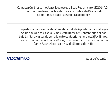
Contactar
Quiénes somos
Aviso legal
Accesibilidad
Reglamento UE 2024/10
Condiciones de uso
Política de privacidad
Publicidad
Mapa web
Compromisos editoriales
Política de cookies
Esquelas
Cantabria en la Mesa
Cantabria DModa
Agenda Cantabria
Playas
Soluciones digitales para Pymes
Restaurantes en Cantabria
De tiendas
Guía Sanitaria
Puntos de Venta
Talento Cantabria
Hemeroteca
STARTinnov
Casas de Cantabria
Sostenibles
Racing
Foro Económico
Empleo Cantabria
Carlos Alcaraz
Lotería de Navidad
Lotería del Niño
Webs de Vocento