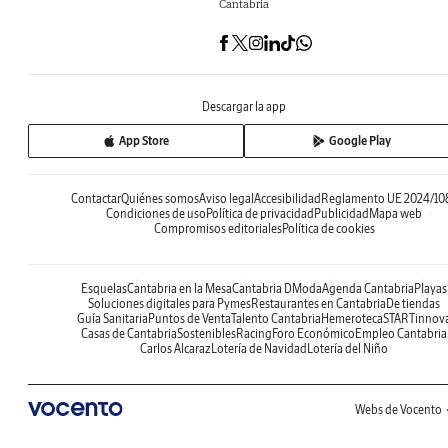
Cantabria
Descargar la app
App Store
Google Play
Contactar
Quiénes somos
Aviso legal
Accesibilidad
Reglamento UE 2024/10
Condiciones de uso
Política de privacidad
Publicidad
Mapa web
Compromisos editoriales
Política de cookies
Esquelas
Cantabria en la Mesa
Cantabria DModa
Agenda Cantabria
Playas
Soluciones digitales para Pymes
Restaurantes en Cantabria
De tiendas
Guía Sanitaria
Puntos de Venta
Talento Cantabria
Hemeroteca
STARTinnov
Casas de Cantabria
Sostenibles
Racing
Foro Económico
Empleo Cantabria
Carlos Alcaraz
Lotería de Navidad
Lotería del Niño
Webs de Vocento