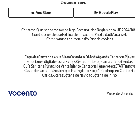
Descargar la app
App Store
Google Play
Contactar
Quiénes somos
Aviso legal
Accesibilidad
Reglamento UE 2024/10
Condiciones de uso
Política de privacidad
Publicidad
Mapa web
Compromisos editoriales
Política de cookies
Esquelas
Cantabria en la Mesa
Cantabria DModa
Agenda Cantabria
Playas
Soluciones digitales para Pymes
Restaurantes en Cantabria
De tiendas
Guía Sanitaria
Puntos de Venta
Talento Cantabria
Hemeroteca
STARTinnov
Casas de Cantabria
Sostenibles
Racing
Foro Económico
Empleo Cantabria
Carlos Alcaraz
Lotería de Navidad
Lotería del Niño
Webs de Vocento