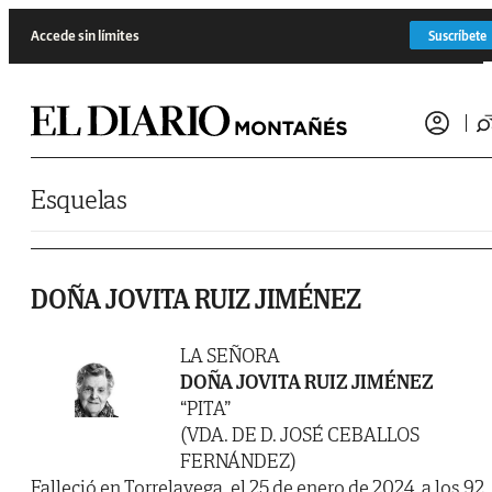
Saltar al contenido
Accede sin límites
Suscríbete
Esquelas
DOÑA JOVITA RUIZ JIMÉNEZ
LA SEÑORA
DOÑA JOVITA RUIZ JIMÉNEZ
“PITA”
(VDA. DE D. JOSÉ CEBALLOS
FERNÁNDEZ)
Falleció en Torrelavega, el 25 de enero de 2024, a los 92