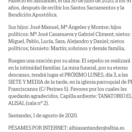
Falleció en Santander, el día 30 de julio de 2020, a los 91
años, después de recibir los Santos Sacramentos y la
Bendición Apostólica.
Sus hijos: José Manuel, Mª Ángeles y Montse; hijos
políticos: Mª José Casanueva y Gabriel Climent; nietos:
Miguel, Pablo, Lucía, Sara, Alejandro y Daniel; nietos
políticos; bisnieto: Martín; sobrinos y demás familia,
Ruegan una oración por su alma. El sepelio se realizará
en la intimidad familiar. La misa funeral, por su eterno
descanso, tendrá lugar el PRÓXIMO LUNES, día 3, a las
SIETE Y MEDIA de la tarde, en la iglesia parroquial de PP
Franciscanos (C/ Perines 5). Favores por los cuales les
quedarán agradecidos. Capilla ardiente: TANATORIO EL
ALISAL (sala nº 2).
Santander, 1 de agosto de 2020.
PÉSAMES POR INTERNET: albiasantander@albia.es