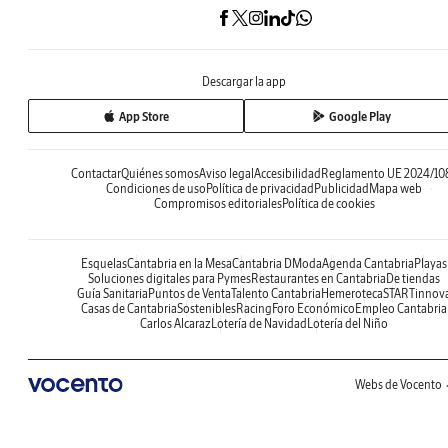
Descargar la app
App Store
Google Play
Contactar
Quiénes somos
Aviso legal
Accesibilidad
Reglamento UE 2024/10
Condiciones de uso
Política de privacidad
Publicidad
Mapa web
Compromisos editoriales
Política de cookies
Esquelas
Cantabria en la Mesa
Cantabria DModa
Agenda Cantabria
Playas
Soluciones digitales para Pymes
Restaurantes en Cantabria
De tiendas
Guía Sanitaria
Puntos de Venta
Talento Cantabria
Hemeroteca
STARTinnov
Casas de Cantabria
Sostenibles
Racing
Foro Económico
Empleo Cantabria
Carlos Alcaraz
Lotería de Navidad
Lotería del Niño
Webs de Vocento