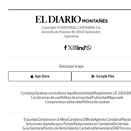
Copyright © EDITORIAL CANTABRIA S.A.
Avenida de Parayas 38, 39011 Santander ,
Cantabria
Descargar la app
App Store
Google Play
Contactar
Quiénes somos
Aviso legal
Accesibilidad
Reglamento UE 2024/10
Condiciones de uso
Política de privacidad
Publicidad
Mapa web
Compromisos editoriales
Política de cookies
Esquelas
Cantabria en la Mesa
Cantabria DModa
Agenda Cantabria
Playas
Soluciones digitales para Pymes
Restaurantes en Cantabria
De tiendas
Guía Sanitaria
Puntos de Venta
Talento Cantabria
Hemeroteca
STARTinnov