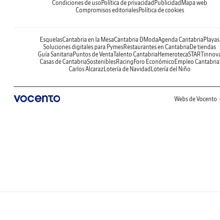
Condiciones de uso
Política de privacidad
Publicidad
Mapa web
Compromisos editoriales
Política de cookies
Esquelas
Cantabria en la Mesa
Cantabria DModa
Agenda Cantabria
Playas
Soluciones digitales para Pymes
Restaurantes en Cantabria
De tiendas
Guía Sanitaria
Puntos de Venta
Talento Cantabria
Hemeroteca
STARTinnov
Casas de Cantabria
Sostenibles
Racing
Foro Económico
Empleo Cantabria
Carlos Alcaraz
Lotería de Navidad
Lotería del Niño
Webs de Vocento