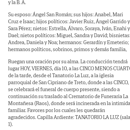
y la B. A.
Su esposo: Ángel San Román; sus hijos: Anabel, Mari
Cruz e Isaac; hijos políticos: Javier Ruiz, Ángel Garrido y
Sara Pérez; nietos: Estrella, Álvaro, Soraya, Iván, Enahi y
Dael; nietos políticos: Miguel, Sandra y David; bisnietas
Andrea, Daniela y Noa; hermanos: Gerardín y Emeterio;
hermanos políticos, sobrinos, primos y demás familia,
Ruegan una oración por su alma. La conducción tendrá
lugar HOY, VIERNES, día 10, a las CINCO MENOS CUAR
de la tarde, desde el Tanatorio La Luz, a la iglesia
parroquial de San Cipriano de Treto, donde a las CINCO,
se celebrará el funeral de cuerpo presente, siendo a
continuación su traslado al Crematorio de Funeraria La
Montañesa (Raos), donde será incinerada en la intimid
familiar. Favores por los cuales les quedarán
agradecidos. Capilla Ardiente: TANATORIO LA LUZ (sal
1).