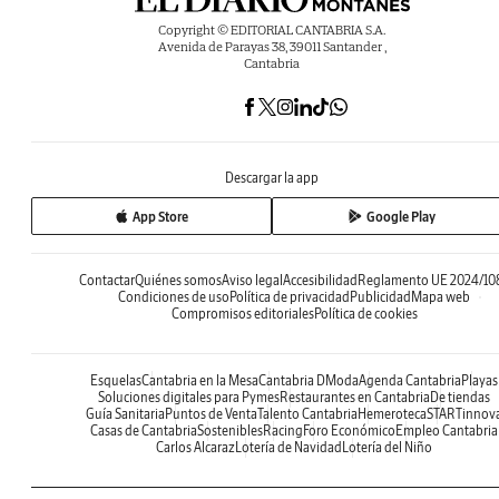
Copyright © EDITORIAL CANTABRIA S.A.
Avenida de Parayas 38, 39011 Santander ,
Cantabria
Descargar la app
App Store
Google Play
Contactar
Quiénes somos
Aviso legal
Accesibilidad
Reglamento UE 2024/10
Condiciones de uso
Política de privacidad
Publicidad
Mapa web
Compromisos editoriales
Política de cookies
Esquelas
Cantabria en la Mesa
Cantabria DModa
Agenda Cantabria
Playas
Soluciones digitales para Pymes
Restaurantes en Cantabria
De tiendas
Guía Sanitaria
Puntos de Venta
Talento Cantabria
Hemeroteca
STARTinnov
Casas de Cantabria
Sostenibles
Racing
Foro Económico
Empleo Cantabria
Carlos Alcaraz
Lotería de Navidad
Lotería del Niño