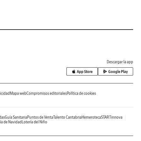
Descargar la app
App Store
Google Play
icidad
Mapa web
Compromisos editoriales
Política de cookies
das
Guía Sanitaria
Puntos de Venta
Talento Cantabria
Hemeroteca
STARTinnova
ía de Navidad
Lotería del Niño