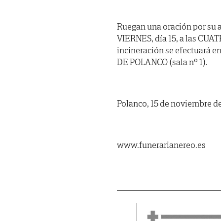
Ruegan una oración por su a
VIERNES, día 15, a las CUATR
incineración se efectuará e
DE POLANCO (sala nº 1).
Polanco, 15 de noviembre d
www.funerarianereo.es