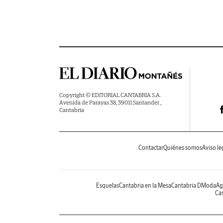
Copyright © EDITORIAL CANTABRIA S.A.
Avenida de Parayas 38, 39011 Santander ,
Cantabria
Contactar
Quiénes somos
Aviso le
Esquelas
Cantabria en la Mesa
Cantabria DModa
Ag
Cas