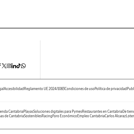
gal
Accesibilidad
Reglamento UE 2024/1083
Condiciones de uso
Política de privacidad
Publ
enda Cantabria
Playas
Soluciones digitales para Pymes
Restaurantes en Cantabria
De tien
as de Cantabria
Sostenibles
Racing
Foro Económico
Empleo Cantabria
Carlos Alcaraz
Loter