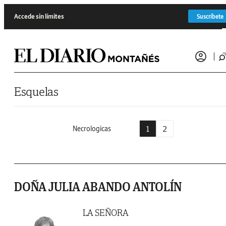
Saltar al contenido
Accede sin límites
Suscríbete
Esquelas
1
2
Necrologicas
DOÑA JULIA ABANDO ANTOLÍN
LA SEÑORA