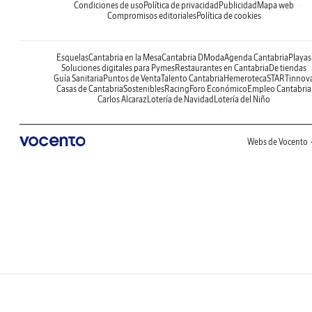
Condiciones de uso
Política de privacidad
Publicidad
Mapa web
Compromisos editoriales
Política de cookies
Esquelas
Cantabria en la Mesa
Cantabria DModa
Agenda Cantabria
Playas
Soluciones digitales para Pymes
Restaurantes en Cantabria
De tiendas
Guía Sanitaria
Puntos de Venta
Talento Cantabria
Hemeroteca
STARTinnov
Casas de Cantabria
Sostenibles
Racing
Foro Económico
Empleo Cantabria
Carlos Alcaraz
Lotería de Navidad
Lotería del Niño
Webs de Vocento