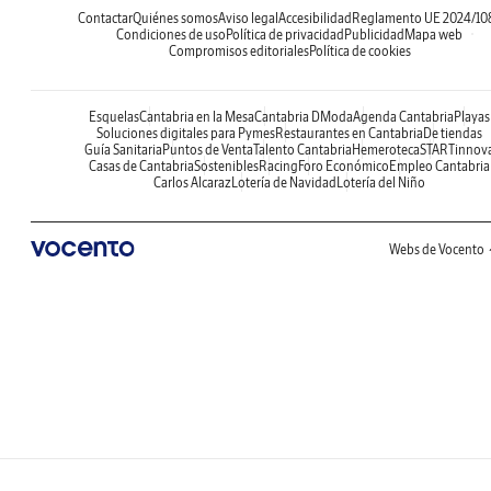
Contactar
Quiénes somos
Aviso legal
Accesibilidad
Reglamento UE 2024/10
Condiciones de uso
Política de privacidad
Publicidad
Mapa web
Compromisos editoriales
Política de cookies
Esquelas
Cantabria en la Mesa
Cantabria DModa
Agenda Cantabria
Playas
Soluciones digitales para Pymes
Restaurantes en Cantabria
De tiendas
Guía Sanitaria
Puntos de Venta
Talento Cantabria
Hemeroteca
STARTinnov
Casas de Cantabria
Sostenibles
Racing
Foro Económico
Empleo Cantabria
Carlos Alcaraz
Lotería de Navidad
Lotería del Niño
Webs de Vocento